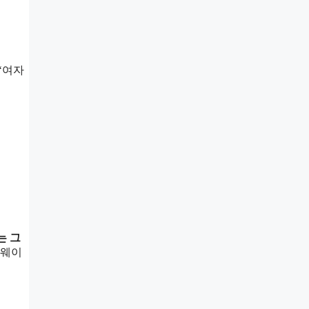
‘여자
는 그
러웨이